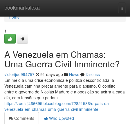
Home
bookmarkalexa
Togg
navi
Home
1
A Venezuela em Chamas:
Uma Guerra Civil Imminente?
victorijeo994757
91 days ago
News
Discuss
Em meio a uma crise econômica e política descontrolada, a
Venezuela caminha precariamente para o abismo. O conflito
entre o governo de Nicolás Maduro e a oposição se acirra a cada
dia, com tensões que podem
https://zoefzij466695.bluxeblog.com/72821586/o-país-da-
venezuela-em-chamas-uma-guerra-civil-imminente
Comments
Who Upvoted