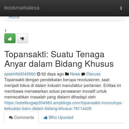
Home
bookmarkalexa
Togg
navi
Home
1
Topansakti: Suatu Tenaga
Anyar dalam Bidang Khusus
qasimifdd349560
92 days ago
News
Discuss
Topansakti dengan pendekatan berupa revolusioner, saat
menjadi fokus di dalam industri manufaktur pertanian. Entitas ini
membawa menawarkan solusi penawaran inovatif untuk
memecahkan masalah yang dialami dihadapi oleh
https://estelleugwp354983.ampblogs.com/topansakti-munculnya-
kekuatan-baru-dalam-bidang-khusus-78114425
Comments
Who Upvoted