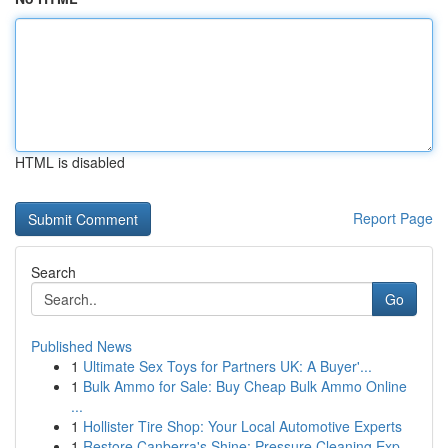
HTML is disabled
Report Page
Search
Go
Published News
1
Ultimate Sex Toys for Partners UK: A Buyer'...
1
Bulk Ammo for Sale: Buy Cheap Bulk Ammo Online
...
1
Hollister Tire Shop: Your Local Automotive Experts
1
Restore Canberra's Shine: Pressure Cleaning Exp...