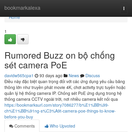
Home
bookmarkalexa
Togg
navi
Home
1
Rumored Buzz on bộ chống
sét camera PoE
davidw565cpa1
93 days ago
News
Discuss
Điều này đặc biệt quan trọng đối với các ứng dụng yêu cầu băng
thông lớn như truyền phát movie 4K, chơi activity trực tuyến hoặc
quản lý hệ thống camera IP. Chống sét PoE ứng dụng trong hệ
thống camera CCTV ngoài trời, nơi nhiều camera kết nối qua
https://bookmarksurl.com/story7086277/b%E1%BB%99-
ch%E1%BB%91ng-s%C3%A9t-camera-poe-things-to-know-
before-you-buy
Comments
Who Upvoted