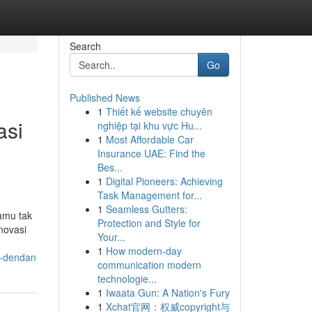
Search
Go
Published News
1
Thiết kế website chuyên
asi
nghiệp tại khu vực Hu...
1
Most Affordable Car
Insurance UAE: Find the
Bes...
1
Digital Pioneers: Achieving
Task Management for...
1
Seamless Gutters:
kamu tak
Protection and Style for
novasi
Your...
1
How modern-day
a-dendan
communication modern
technologie...
1
Iwaata Gun: A Nation's Fury
1
Xchat官网：权威copyright与