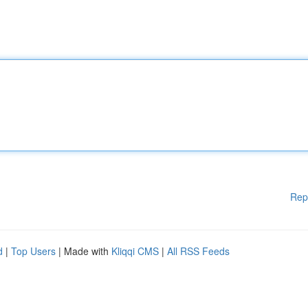
Rep
d
|
Top Users
| Made with
Kliqqi CMS
|
All RSS Feeds