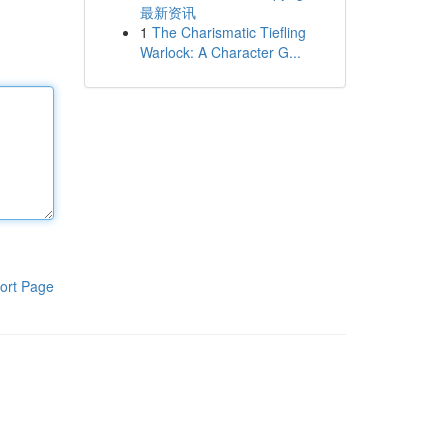
最新资讯
1
The Charismatic Tiefling
Warlock: A Character G...
ort Page