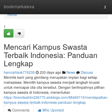
Home
bookmarkalexa
Togg
navi
Home
1
Mencari Kampus Swasta
Terbaik Indonesia: Panduan
Lengkap
hamzahtsxk776235
233 days ago
News
Discuss
Merintis karir yang gemilang merupakan impian bagi setiap
mahasiswa. Memilih kampus swasta menjadi langkah krusial
untuk mencapai cita-cita tersebut. Dengan berlimpahnya pilihan
kampus swasta di Indonesia, menentukan
https://brendaahlm226770.aioblogs.com/88469715/mendapatkan-
kampus-swasta-terbaik-indonesia-panduan-lengkap
Comments
Who Upvoted