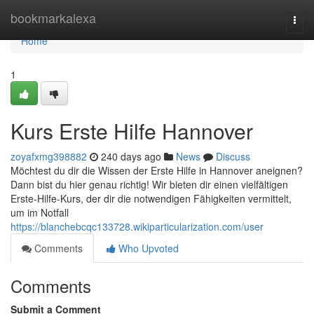
Home
bookmarkalexa
Togg
navi
Home
1
Kurs Erste Hilfe Hannover
zoyafxmg398882
240 days ago
News
Discuss
Möchtest du dir die Wissen der Erste Hilfe in Hannover aneignen?
Dann bist du hier genau richtig! Wir bieten dir einen vielfältigen
Erste-Hilfe-Kurs, der dir die notwendigen Fähigkeiten vermittelt,
um im Notfall
https://blanchebcqc133728.wikiparticularization.com/user
Comments
Who Upvoted
Comments
Submit a Comment