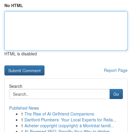
No HTML
HTML is disabled
Report Page
Search
Go
Published News
1
The Rise of AI Girlfriend Companions
1
Dartford Plumbers: Your Local Experts for Relia...
1
Acheter copyright (copyright) à Montréal famill...
1
AI-Powered SEO: Simplify Your Way to Higher ...