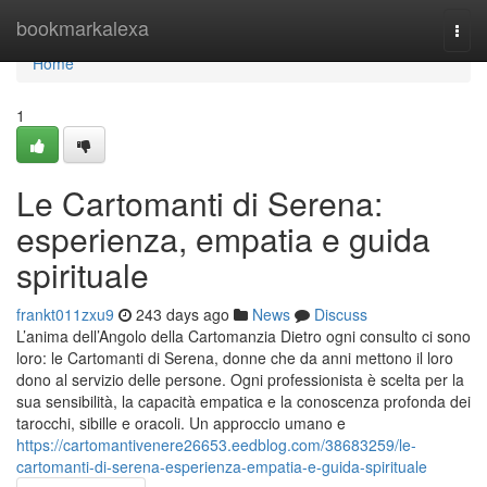
Home
bookmarkalexa
Togg
navi
Home
1
Le Cartomanti di Serena:
esperienza, empatia e guida
spirituale
frankt011zxu9
243 days ago
News
Discuss
L’anima dell’Angolo della Cartomanzia Dietro ogni consulto ci sono
loro: le Cartomanti di Serena, donne che da anni mettono il loro
dono al servizio delle persone. Ogni professionista è scelta per la
sua sensibilità, la capacità empatica e la conoscenza profonda dei
tarocchi, sibille e oracoli. Un approccio umano e
https://cartomantivenere26653.eedblog.com/38683259/le-
cartomanti-di-serena-esperienza-empatia-e-guida-spirituale