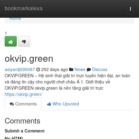
Home
bookmarkalexa
Togg
navi
Home
1
okvip.green
asiyanijl295087
252 days ago
News
Discuss
OKVIP.GREEN – Hệ sinh thái giải trí trực tuyến hiện đại, an toàn
và đáng tin cậy cho người chơi châu Á 1. Giới thiệu về
OKVIP.GREEN okvip.green là nền tảng giải trí trực
https://okvip.green/
Comments
Who Upvoted
Comments
Submit a Comment
No HTML