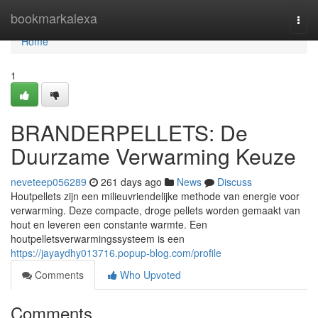
Home
bookmarkalexa
Togg
navi
Home
1
BRANDERPELLETS: De
Duurzame Verwarming Keuze
neveteep056289
261 days ago
News
Discuss
Houtpellets zijn een milieuvriendelijke methode van energie voor
verwarming. Deze compacte, droge pellets worden gemaakt van
hout en leveren een constante warmte. Een
houtpelletsverwarmingssysteem is een
https://jayaydhy013716.popup-blog.com/profile
Comments
Who Upvoted
Comments