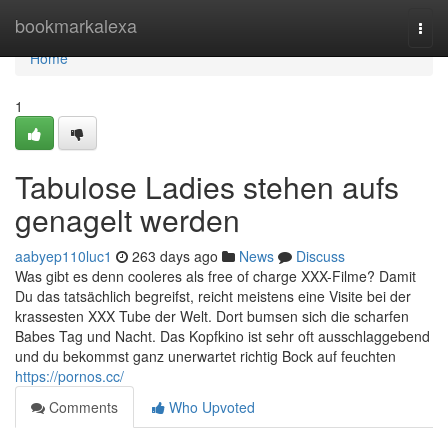
Home
bookmarkalexa
Togg
navi
Home
1
Tabulose Ladies stehen aufs
genagelt werden
aabyep110luc1
263 days ago
News
Discuss
Was gibt es denn cooleres als free of charge XXX-Filme? Damit
Du das tatsächlich begreifst, reicht meistens eine Visite bei der
krassesten XXX Tube der Welt. Dort bumsen sich die scharfen
Babes Tag und Nacht. Das Kopfkino ist sehr oft ausschlaggebend
und du bekommst ganz unerwartet richtig Bock auf feuchten
https://pornos.cc/
Comments
Who Upvoted