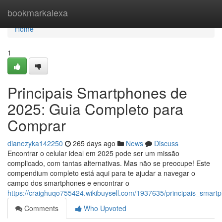
Home
bookmarkalexa
Home
1
Principais Smartphones de
2025: Guia Completo para
Comprar
dianezyka142250
265 days ago
News
Discuss
Encontrar o celular ideal em 2025 pode ser um missão
complicado, com tantas alternativas. Mas não se preocupe! Este
compendium completo está aqui para te ajudar a navegar o
campo dos smartphones e encontrar o
https://craighuqo755424.wikibuysell.com/1937635/principais_sm
Comments
Who Upvoted