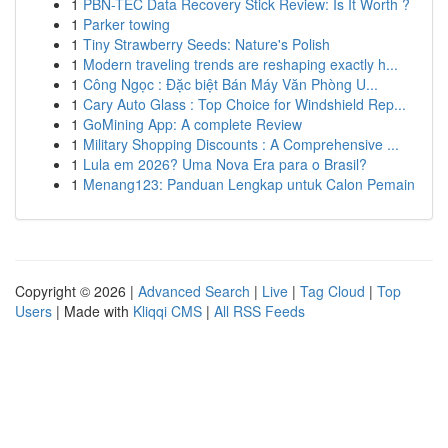
1
PBN-TEC Data Recovery Stick Review: Is It Worth ?
1
Parker towing
1
Tiny Strawberry Seeds: Nature's Polish
1
Modern traveling trends are reshaping exactly h...
1
Công Ngọc : Đặc biệt Bán Máy Văn Phòng U...
1
Cary Auto Glass : Top Choice for Windshield Rep...
1
GoMining App: A complete Review
1
Military Shopping Discounts : A Comprehensive ...
1
Lula em 2026? Uma Nova Era para o Brasil?
1
Menang123: Panduan Lengkap untuk Calon Pemain
Copyright © 2026 |
Advanced Search
|
Live
|
Tag Cloud
|
Top
Users
| Made with
Kliqqi CMS
|
All RSS Feeds