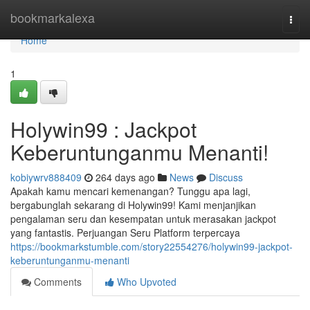
Home
bookmarkalexa
Togg
navi
Home
1
Holywin99 : Jackpot
Keberuntunganmu Menanti!
kobiywrv888409
264 days ago
News
Discuss
Apakah kamu mencari kemenangan? Tunggu apa lagi,
bergabunglah sekarang di Holywin99! Kami menjanjikan
pengalaman seru dan kesempatan untuk merasakan jackpot
yang fantastis. Perjuangan Seru Platform terpercaya
https://bookmarkstumble.com/story22554276/holywin99-jackpot-
keberuntunganmu-menanti
Comments
Who Upvoted