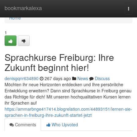
Home
bookmarkalexa
Togg
navi
Home
1
Sprachkurse Freiburg: Ihre
Zukunft beginnt hier!
denisgqnr634890
267 days ago
News
Discuss
Möchten ihr neue Horizonten entdecken und Ihre persönliche
Entwicklung erweitern? Dann sind Sprachkurse in Freiburg genau
das Richtige für dich! Mit unseren hochqualitativen Kursen lernen
ihr Sprachen auf
https://ammarbnge417414.blogrelation.com/44893151/lernen-sie-
sprachen-in-freiburg-ihre-zukunft-startet-jetzt
Comments
Who Upvoted