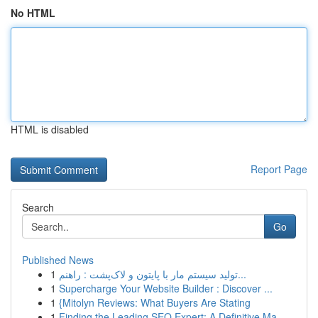
No HTML
HTML is disabled
Report Page
Search
Go
Published News
1
تولید سیستم مار با پایتون و لاک‌پشت : راهنم...
1
Supercharge Your Website Builder : Discover ...
1
{Mitolyn Reviews: What Buyers Are Stating
1
Finding the Leading SEO Expert: A Definitive Ma...