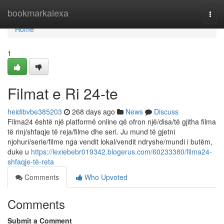
Home
bookmarkalexa
Togg
navi
Home
1
Filmat e Ri 24-te
heidibvbe385203
268 days ago
News
Discuss
Filma24 është një platformë online që ofron një/disa/të gjitha filma
të rinj/shfaqje të reja/filme dhe seri. Ju mund të gjetni
njohuri/serie/filme nga vendit lokal/vendit ndryshe/mundi i butëm,
duke u
https://lexiebebr019342.blogerus.com/60233380/filma24-
shfaqje-të-reta
Comments
Who Upvoted
Comments
Submit a Comment