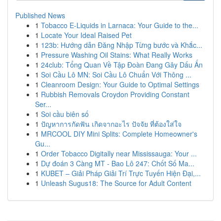
Published News
1
Tobacco E-Liquids in Larnaca: Your Guide to the...
1
Locate Your Ideal Raised Pet
1
123b: Hướng dẫn Đăng Nhập Từng bước và Khắc...
1
Pressure Washing Oil Stains: What Really Works
1
24club: Tổng Quan Về Tập Đoàn Đang Gây Dấu Ấn
1
Soi Cầu Lô MN: Soi Cầu Lô Chuẩn Với Thông ...
1
Cleanroom Design: Your Guide to Optimal Settings
1
Rubbish Removals Croydon Providing Constant
Ser...
1
Soi cầu biên số
1
ปัญหาการกัดฟัน เกิดจากอะไร ปัจจัย ที่ต้องใส่ใจ
1
MRCOOL DIY Mini Splits: Complete Homeowner's
Gu...
1
Order Tobacco Digitally near Mississauga: Your ...
1
Dự đoán 3 Càng MT - Bao Lô 247: Chốt Số Ma...
1
KUBET – Giải Pháp Giải Trí Trực Tuyến Hiện Đại,...
1
Unleash Sugus18: The Source for Adult Content