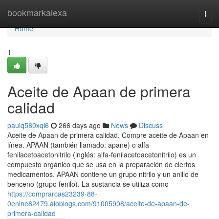
Home
bookmarkalexa
Togg
navi
Home
1
Aceite de Apaan de primera
calidad
paulq580xqi6
266 days ago
News
Discuss
Aceite de Apaan de primera calidad. Compre aceite de Apaan en
línea. APAAN (también llamado: apane) o alfa-
fenilacetoacetonitrilo (inglés: alfa-fenilacetoacetonitrilo) es un
compuesto orgánico que se usa en la preparación de ciertos
medicamentos. APAAN contiene un grupo nitrilo y un anillo de
benceno (grupo fenilo). La sustancia se utiliza como
https://comprarcas23239-88-
0enlne82479.aioblogs.com/91005908/aceite-de-apaan-de-
primera-calidad