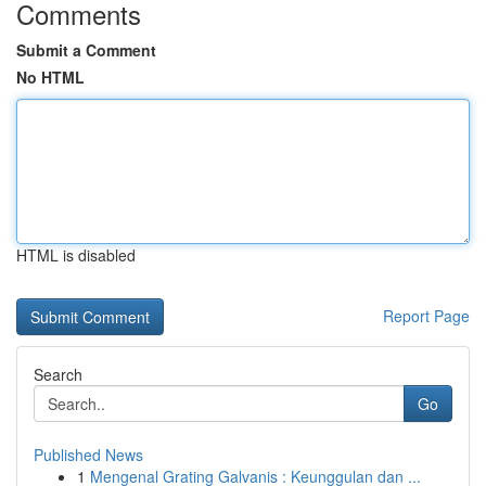
Comments
Submit a Comment
No HTML
HTML is disabled
Report Page
Search
Go
Published News
1
Mengenal Grating Galvanis : Keunggulan dan ...