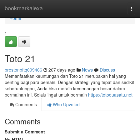
Home
bookmarkalexa
Togg
navi
Home
1
Toto 21
prestonbftq099466
267 days ago
News
Discuss
Memanfaatkan keuntungan dari Toto 21 merupakan hal yang
penting bagi para pemain. Dengan strategi yang tepat dan sedikit
keberuntungan, Anda bisa meraih kemenangan besar dalam
permainan ini. Selalu ingat untuk bermain
https://totoduasatu.net
Comments
Who Upvoted
Comments
Submit a Comment
No HTML