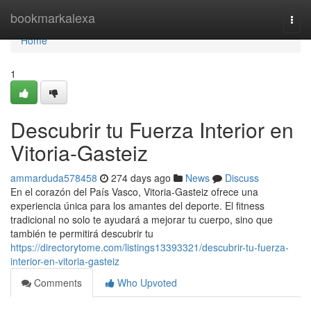
Home
bookmarkalexa
Togg
navi
Home
1
Descubrir tu Fuerza Interior en
Vitoria-Gasteiz
ammarduda578458
274 days ago
News
Discuss
En el corazón del País Vasco, Vitoria-Gasteiz ofrece una
experiencia única para los amantes del deporte. El fitness
tradicional no solo te ayudará a mejorar tu cuerpo, sino que
también te permitirá descubrir tu
https://directorytome.com/listings13393321/descubrir-tu-fuerza-
interior-en-vitoria-gasteiz
Comments
Who Upvoted