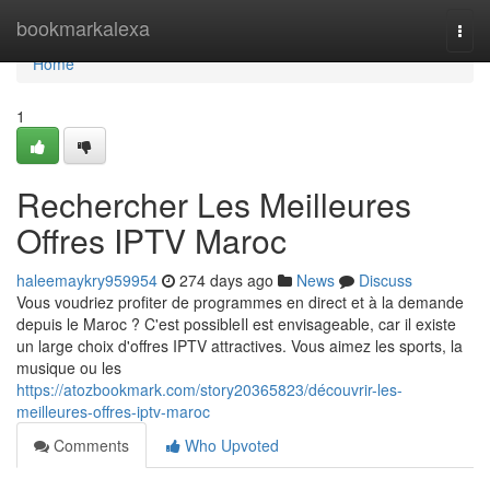
Home
bookmarkalexa
Togg
navi
Home
1
Rechercher Les Meilleures
Offres IPTV Maroc
haleemaykry959954
274 days ago
News
Discuss
Vous voudriez profiter de programmes en direct et à la demande
depuis le Maroc ? C'est possibleIl est envisageable, car il existe
un large choix d'offres IPTV attractives. Vous aimez les sports, la
musique ou les
https://atozbookmark.com/story20365823/découvrir-les-
meilleures-offres-iptv-maroc
Comments
Who Upvoted