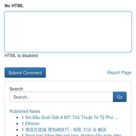
No HTML
HTML is disabled
Report Page
Search
Go
Published News
1
Soi Đầu Đuôi Giải 8 MT: Thủ Thuật Từ Tỷ Phú ...
1
Ethicon
1
潮流百貨城 禮包碼技巧：領取 方法 全 解說
1
Sòng bạc bằng tiền mã hóa: Hướng dẫn toàn diện