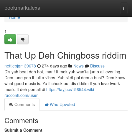
Home
bookmarkalexa
Togg
navi
Home
1
That Up Deh Chingboss riddim
nettiepjgr139678
274 days ago
News
Discuss
Dis yah beat deh hot, man! It mek yuh wan'ta jump all evening.
Dem tune pon it full a vibes. Yuh si di ppl dem a bust? Dem know
what good music is. Yu fi check out dis riddim if yuh love twerk
music.It deh pon all di
https://fayjucs156544.wiki-
racconti.com/user
Comments
Who Upvoted
Comments
Submit a Comment