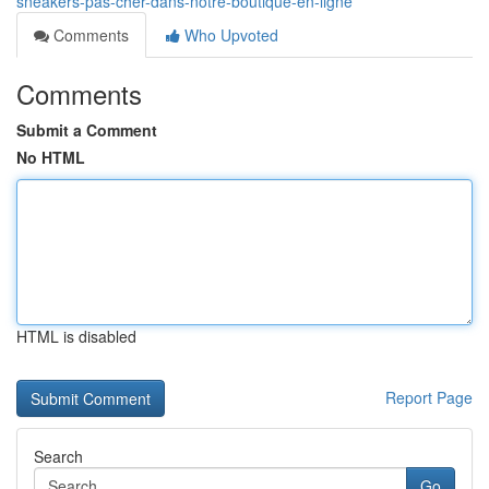
sneakers-pas-cher-dans-notre-boutique-en-ligne
Comments
Who Upvoted
Comments
Submit a Comment
No HTML
HTML is disabled
Report Page
Search
Go