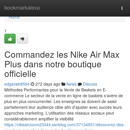
Home
bookmarkalexa
Togg
navi
Home
1
Commandez les Nike Air Max
Plus dans notre boutique
officielle
edgarwb8594
272 days ago
News
Discuss
Méthodes Performantes pour la Vente de Baskets en E-
commerce Le secteur de la vente en ligne de baskets s'avère de
plus en plus concurrentiel. Les enseignes se doivent de saisir
parfaitement leur audience cible afin d'ajuster avec succès leurs
approches marketing. L'utilisation des réseaux sociaux peut
considérablement amplifier la visibilité
https://nikeairzoom23344.ssnblog.com/37134551/découvrez-des-