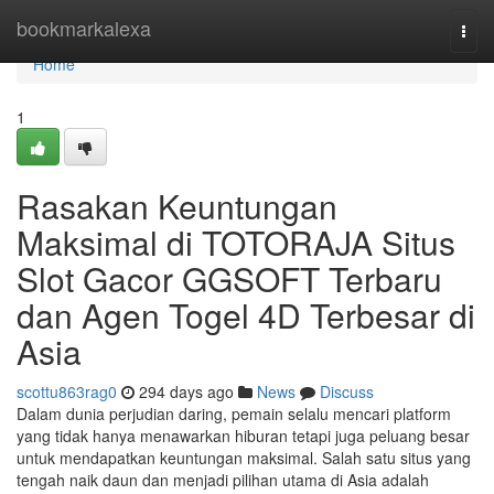
Home
bookmarkalexa
Togg
navi
Home
1
Rasakan Keuntungan
Maksimal di TOTORAJA Situs
Slot Gacor GGSOFT Terbaru
dan Agen Togel 4D Terbesar di
Asia
scottu863rag0
294 days ago
News
Discuss
Dalam dunia perjudian daring, pemain selalu mencari platform
yang tidak hanya menawarkan hiburan tetapi juga peluang besar
untuk mendapatkan keuntungan maksimal. Salah satu situs yang
tengah naik daun dan menjadi pilihan utama di Asia adalah