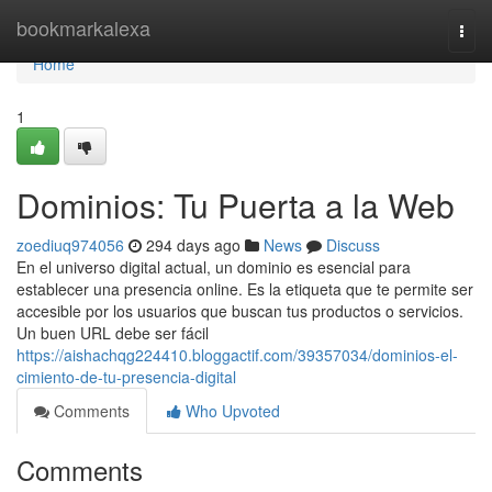
Home
bookmarkalexa
Togg
navi
Home
1
Dominios: Tu Puerta a la Web
zoediuq974056
294 days ago
News
Discuss
En el universo digital actual, un dominio es esencial para
establecer una presencia online. Es la etiqueta que te permite ser
accesible por los usuarios que buscan tus productos o servicios.
Un buen URL debe ser fácil
https://aishachqg224410.bloggactif.com/39357034/dominios-el-
cimiento-de-tu-presencia-digital
Comments
Who Upvoted
Comments