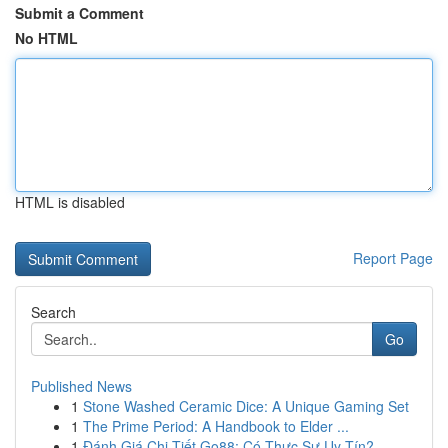
Submit a Comment
No HTML
HTML is disabled
Report Page
Search
Go
Published News
1
Stone Washed Ceramic Dice: A Unique Gaming Set
1
The Prime Period: A Handbook to Elder ...
1
Đánh Giá Chi Tiết Go88: Có Thực Sự Uy Tín?