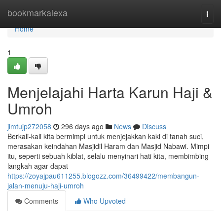
Home
bookmarkalexa
Togg
navi
Home
1
Menjelajahi Harta Karun Haji &
Umroh
jimtujp272058
296 days ago
News
Discuss
Berkali-kali kita bermimpi untuk menjejakkan kaki di tanah suci,
merasakan keindahan Masjidil Haram dan Masjid Nabawi. Mimpi
itu, seperti sebuah kiblat, selalu menyinari hati kita, membimbing
langkah agar dapat
https://zoyajpau611255.blogozz.com/36499422/membangun-
jalan-menuju-haji-umroh
Comments
Who Upvoted