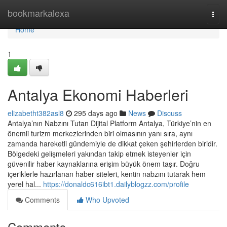
Home
bookmarkalexa
Togg
navi
Home
1
Antalya Ekonomi Haberleri
elizabetht382asl8
295 days ago
News
Discuss
Antalya’nın Nabzını Tutan Dijital Platform Antalya, Türkiye’nin en
önemli turizm merkezlerinden biri olmasının yanı sıra, aynı
zamanda hareketli gündemiyle de dikkat çeken şehirlerden biridir.
Bölgedeki gelişmeleri yakından takip etmek isteyenler için
güvenilir haber kaynaklarına erişim büyük önem taşır. Doğru
içeriklerle hazırlanan haber siteleri, kentin nabzını tutarak hem
yerel hal...
https://donaldc616ibt1.dailyblogzz.com/profile
Comments
Who Upvoted
Comments