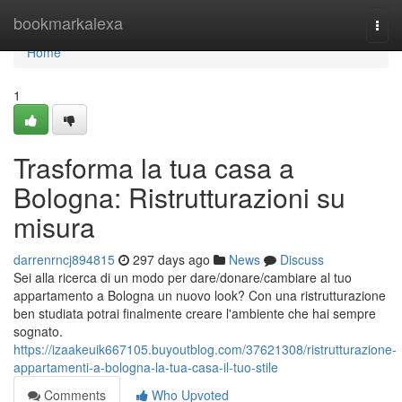
Home
bookmarkalexa
Togg
navi
Home
1
Trasforma la tua casa a
Bologna: Ristrutturazioni su
misura
darrenrncj894815
297 days ago
News
Discuss
Sei alla ricerca di un modo per dare/donare/cambiare al tuo
appartamento a Bologna un nuovo look? Con una ristrutturazione
ben studiata potrai finalmente creare l'ambiente che hai sempre
sognato.
https://izaakeuik667105.buyoutblog.com/37621308/ristrutturazione-
appartamenti-a-bologna-la-tua-casa-il-tuo-stile
Comments
Who Upvoted