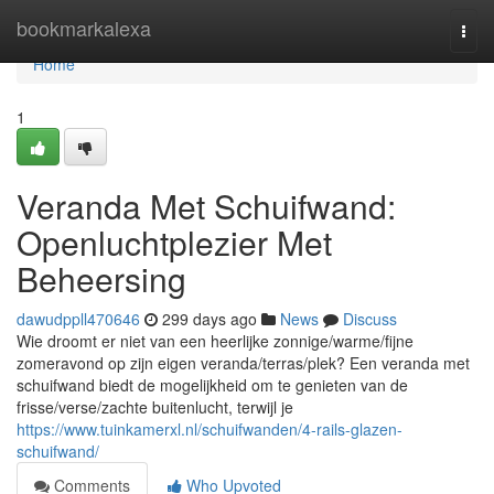
Home
bookmarkalexa
Togg
navi
Home
1
Veranda Met Schuifwand:
Openluchtplezier Met
Beheersing
dawudppll470646
299 days ago
News
Discuss
Wie droomt er niet van een heerlijke zonnige/warme/fijne
zomeravond op zijn eigen veranda/terras/plek? Een veranda met
schuifwand biedt de mogelijkheid om te genieten van de
frisse/verse/zachte buitenlucht, terwijl je
https://www.tuinkamerxl.nl/schuifwanden/4-rails-glazen-
schuifwand/
Comments
Who Upvoted