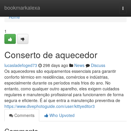
Home
bookmarkalexa
Togg
navi
Home
1
Conserto de aquecedor
lucasladefoged73
298 days ago
News
Discuss
Os aquecedores são equipamentos essenciais para garantir
conforto térmico em residências, comércios e indústrias,
especialmente durante os períodos mais frios do ano. No
entanto, como qualquer outro aparelho, eles exigem cuidados
regulares e manutenção profissional para funcionarem de forma
segura e eficiente. É aí que entra a manutenção preventiva de
https://www.divephotoguide.com/user/kittyeditor3
Comments
Who Upvoted
Comments