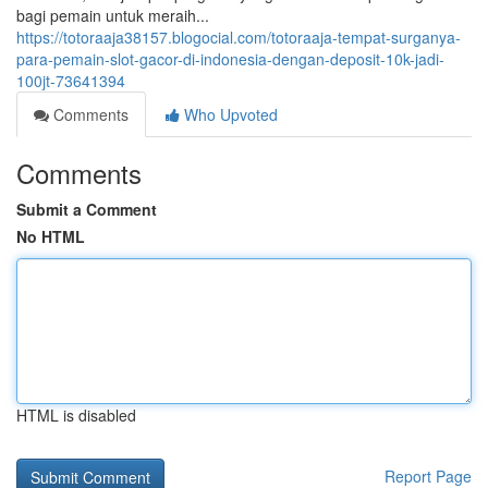
bagi pemain untuk meraih...
https://totoraaja38157.blogocial.com/totoraaja-tempat-surganya-
para-pemain-slot-gacor-di-indonesia-dengan-deposit-10k-jadi-
100jt-73641394
Comments
Who Upvoted
Comments
Submit a Comment
No HTML
HTML is disabled
Report Page