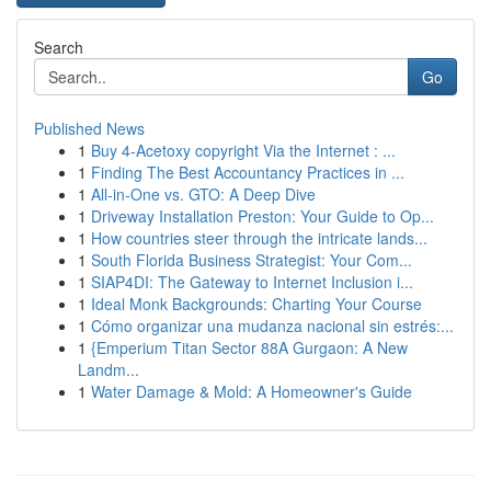
Search
Go
Published News
1
Buy 4-Acetoxy copyright Via the Internet : ...
1
Finding The Best Accountancy Practices in ...
1
All-in-One vs. GTO: A Deep Dive
1
Driveway Installation Preston: Your Guide to Op...
1
How countries steer through the intricate lands...
1
South Florida Business Strategist: Your Com...
1
SIAP4DI: The Gateway to Internet Inclusion i...
1
Ideal Monk Backgrounds: Charting Your Course
1
Cómo organizar una mudanza nacional sin estrés:...
1
{Emperium Titan Sector 88A Gurgaon: A New
Landm...
1
Water Damage & Mold: A Homeowner's Guide