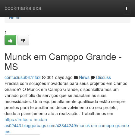
Home
bookmarkalexa
Togg
navi
Home
1
Munck em Camppo Grande -
MS
confuciusu067nfa3
301 days ago
News
Discuss
Precisa com soluções inovadoras para seus projetos em Campo
Grande? O Munck em Campo Grande, disponibilizamos um
variado portfólio de serviços que se adaptam às suas
necessidades. Uma equipe altamente qualificada estão sempre
prontos para te auxiliar no desenvolvimento do seu projeto,
desde a planejamento até a realização. Trabalhamos em
https://fretes-e-mudan-
as02443.bloggerbags.com/43344249/munck-em-camppo-grande-
ms