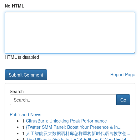
No HTML
HTML is disabled
Report Page
Search
Go
Published News
1
CitrusBurn: Unlocking Peak Performance
1
{Twitter SMM Panel: Boost Your Presence & In...
1
人工智能及大数据语料库怎样重构新时代语言教学创...
1
The Ultimate Guide to THCA Edibles & Weed Edibl...