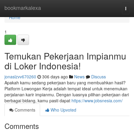
Home
bookmarkalexa
Togg
navi
Home
1
Temukan Pekerjaan Impianmu
di Loker Indonesia!
jonaslzvv670260
306 days ago
News
Discuss
Apakah kamu sedang pekerjaan baru yang membuahkan hasil?
Platform Lowongan Kerja adalah tempat ideal untuk menemukan
perjalanan karir impianmu. Dengan luasnya pilihan pekerjaan dari
berbagai bidang, kamu pasti dapat
https://www.jobsnesia.com/
Comments
Who Upvoted
Comments