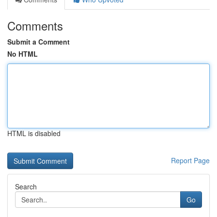
Comments
Submit a Comment
No HTML
HTML is disabled
Report Page
Search
Go