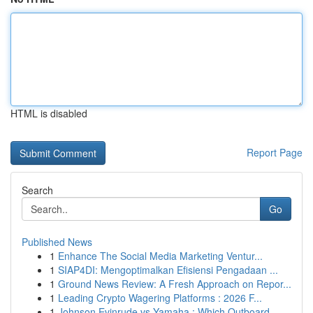
HTML is disabled
Report Page
Search
Go
Published News
1
Enhance The Social Media Marketing Ventur...
1
SIAP4DI: Mengoptimalkan Efisiensi Pengadaan ...
1
Ground News Review: A Fresh Approach on Repor...
1
Leading Crypto Wagering Platforms : 2026 F...
1
Johnson Evinrude vs Yamaha : Which Outboard ...