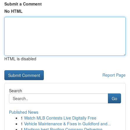
Submit a Comment
No HTML
HTML is disabled
Report Page
Search
Go
Published News
1
Watch MLB Contests Live Digitally Free
1
Vehicle Maintenance & Fixes in Guildford and...
1
Madison best Roofing Company Delivering