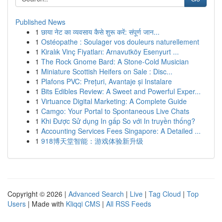
Published News
1
छाया नेट का व्यवसाय कैसे शुरू करें: संपूर्ण जान...
1
Ostéopathe : Soulager vos douleurs naturellement
1
Kiralık Vinç Fiyatları: Arnavutköy Esenyurt ...
1
The Rock Gnome Bard: A Stone-Cold Musician
1
Miniature Scottish Heifers on Sale : Disc...
1
Plafons PVC: Prețuri, Avantaje și Instalare
1
Bits Edibles Review: A Sweet and Powerful Exper...
1
Virtuance Digital Marketing: A Complete Guide
1
Camgo: Your Portal to Spontaneous Live Chats
1
Khi Được Sử dụng In gấp So với In truyền thống?
1
Accounting Services Fees Singapore: A Detailed ...
1
918博天堂智能：游戏体验新升级
Copyright © 2026 |
Advanced Search
|
Live
|
Tag Cloud
|
Top
Users
| Made with
Kliqqi CMS
|
All RSS Feeds