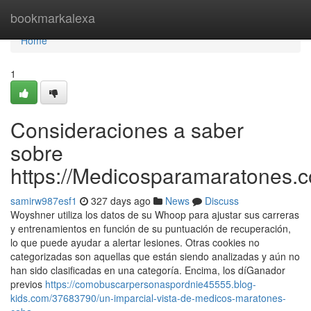
Home
bookmarkalexa
Home
1
Consideraciones a saber
sobre
https://Medicosparamaratones.c
samirw987esf1
327 days ago
News
Discuss
Woyshner utiliza los datos de su Whoop para ajustar sus carreras
y entrenamientos en función de su puntuación de recuperación,
lo que puede ayudar a alertar lesiones. Otras cookies no
categorizadas son aquellas que están siendo analizadas y aún no
han sido clasificadas en una categoría. Encima, los díGanador
previos
https://comobuscarpersonaspordnie45555.blog-
kids.com/37683790/un-imparcial-vista-de-medicos-maratones-