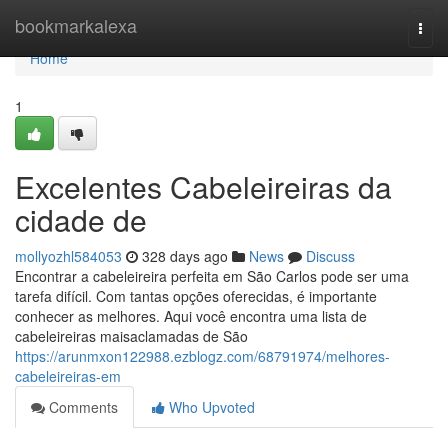
Home
bookmarkalexa
Togg
navi
Home
1
Excelentes Cabeleireiras da
cidade de
mollyozhl584053
328 days ago
News
Discuss
Encontrar a cabeleireira perfeita em São Carlos pode ser uma
tarefa difícil. Com tantas opções oferecidas, é importante
conhecer as melhores. Aqui você encontra uma lista de
cabeleireiras maisaclamadas de São
https://arunmxon122988.ezblogz.com/68791974/melhores-
cabeleireiras-em
Comments
Who Upvoted