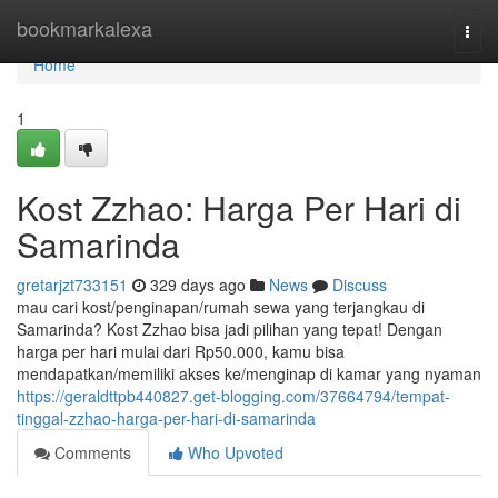
Home
bookmarkalexa
Togg
navi
Home
1
Kost Zzhao: Harga Per Hari di
Samarinda
gretarjzt733151
329 days ago
News
Discuss
mau cari kost/penginapan/rumah sewa yang terjangkau di
Samarinda? Kost Zzhao bisa jadi pilihan yang tepat! Dengan
harga per hari mulai dari Rp50.000, kamu bisa
mendapatkan/memiliki akses ke/menginap di kamar yang nyaman
https://geraldttpb440827.get-blogging.com/37664794/tempat-
tinggal-zzhao-harga-per-hari-di-samarinda
Comments
Who Upvoted