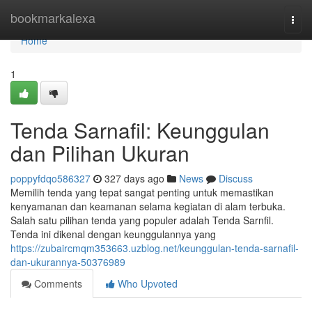
Home
bookmarkalexa
Togg
navi
Home
1
Tenda Sarnafil: Keunggulan
dan Pilihan Ukuran
poppyfdqo586327
327 days ago
News
Discuss
Memilih tenda yang tepat sangat penting untuk memastikan
kenyamanan dan keamanan selama kegiatan di alam terbuka.
Salah satu pilihan tenda yang populer adalah Tenda Sarnfil.
Tenda ini dikenal dengan keunggulannya yang
https://zubaircmqm353663.uzblog.net/keunggulan-tenda-sarnafil-
dan-ukurannya-50376989
Comments
Who Upvoted