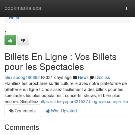
Home
bookmarkalexa
Togg
navi
Home
1
Billets En Ligne : Vos Billets
pour les Spectacles
alexiaooog480682
331 days ago
News
Discuss
Planifiez tes prochaine sortie culturelle avec notre plateforme de
billetterie en ligne ! Choisissez facilement à des billets pour les
spectacles les plus populaires : concerts, shows, et bien plus
encore. Simplifiez
https://sidneyppar321537.blog-eye.com/profile
Comments
Who Upvoted
Comments