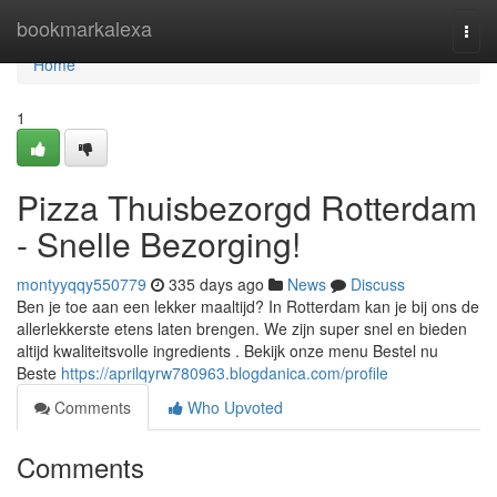
Home
bookmarkalexa
Togg
navi
Home
1
Pizza Thuisbezorgd Rotterdam
- Snelle Bezorging!
montyyqqy550779
335 days ago
News
Discuss
Ben je toe aan een lekker maaltijd? In Rotterdam kan je bij ons de
allerlekkerste etens laten brengen. We zijn super snel en bieden
altijd kwaliteitsvolle ingredients . Bekijk onze menu Bestel nu
Beste
https://aprilqyrw780963.blogdanica.com/profile
Comments
Who Upvoted
Comments