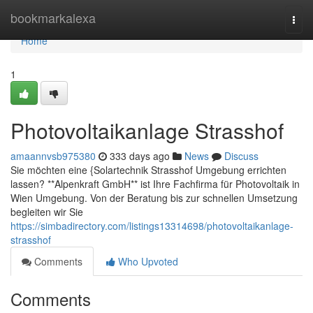
Home
bookmarkalexa
Togg
navi
Home
1
Photovoltaikanlage Strasshof
amaannvsb975380
333 days ago
News
Discuss
Sie möchten eine {Solartechnik Strasshof Umgebung errichten
lassen? **Alpenkraft GmbH** ist Ihre Fachfirma für Photovoltaik in
Wien Umgebung. Von der Beratung bis zur schnellen Umsetzung
begleiten wir Sie
https://simbadirectory.com/listings13314698/photovoltaikanlage-
strasshof
Comments
Who Upvoted
Comments