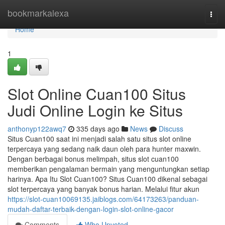
Home
bookmarkalexa
Togg
navi
Home
1
Slot Online Cuan100 Situs
Judi Online Login ke Situs
anthonyp122awq7
335 days ago
News
Discuss
Situs Cuan100 saat ini menjadi salah satu situs slot online
terpercaya yang sedang naik daun oleh para hunter maxwin.
Dengan berbagai bonus melimpah, situs slot cuan100
memberikan pengalaman bermain yang menguntungkan setiap
harinya. Apa Itu Slot Cuan100? Situs Cuan100 dikenal sebagai
slot terpercaya yang banyak bonus harian. Melalui fitur akun
https://slot-cuan10069135.jaiblogs.com/64173263/panduan-
mudah-daftar-terbaik-dengan-login-slot-online-gacor
Comments
Who Upvoted