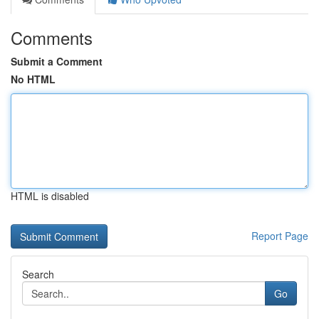
Comments
Submit a Comment
No HTML
HTML is disabled
Report Page
Search
Go