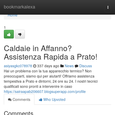
Home
bookmarkalexa
Togg
navi
Home
1
Caldaie in Affanno?
Assistenza Rapida a Prato!
asiyasgkc078978
337 days ago
News
Discuss
Hai un problema con la tua apparecchio termico? Non
preoccuparti, siamo qui per aiutarti! Offriamo assistenza
tempestiva a Prato e dintorni, 24 ore su 24. I nostri tecnici
qualificati sono pronti a intervenire in caso
https://sairaapab206607.blogsuperapp.com/profile
Comments
Who Upvoted
Comments