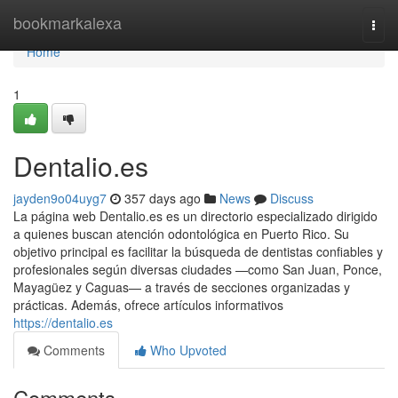
Home
bookmarkalexa
Togg
navi
Home
1
Dentalio.es
jayden9o04uyg7
357 days ago
News
Discuss
La página web Dentalio.es es un directorio especializado dirigido
a quienes buscan atención odontológica en Puerto Rico. Su
objetivo principal es facilitar la búsqueda de dentistas confiables y
profesionales según diversas ciudades —como San Juan, Ponce,
Mayagüez y Caguas— a través de secciones organizadas y
prácticas. Además, ofrece artículos informativos
https://dentalio.es
Comments
Who Upvoted
Comments