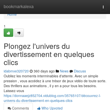
Home
bookmarkalexa
Togg
navi
Home
1
Plongez l'univers du
divertissement en quelques
clics
idabmxe320720
360 days ago
News
Discuss
Oubliez les moments interminables d'attente. Avec un simple
pression , vous accédez à une trésor de jeux vidéo de toute sorte.
Des thrillers aux animations , il y en a pour tous les besoins.
Laissez-vous
https://donnaaejz852704.vidublog.com/35765107/découvrez-l-
univers-du-divertissement-en-quelques-clics
Comments
Who Upvoted