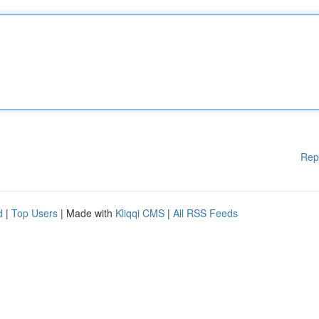
Rep
d
|
Top Users
| Made with
Kliqqi CMS
|
All RSS Feeds