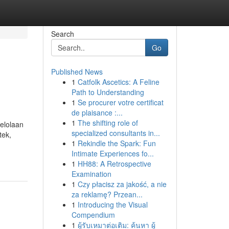
Search
Go
Published News
1
Catfolk Ascetics: A Feline
Path to Understanding
1
Se procurer votre certificat
de plaisance :...
1
The shifting role of
gelolaan
specialized consultants in...
tek,
1
Rekindle the Spark: Fun
Intimate Experiences fo...
1
HH88: A Retrospective
Examination
1
Czy płacisz za jakość, a nie
za reklamę? Przean...
1
Introducing the Visual
Compendium
1
ผู้รับเหมาต่อเติม: ค้นหา ผู้