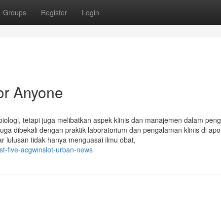
Groups
Register
Login
or Anyone
biologi, tetapi juga melibatkan aspek klinis dan manajemen dalam pen
juga dibekali dengan praktik laboratorium dan pengalaman klinis di apo
gar lulusan tidak hanya menguasai ilmu obat,
st-five-acgwinslot-urban-news