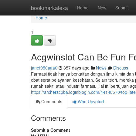
Home
bookmarkalexa
Home
New
Submit
Home
1
Acgwinslot Can Be Fun F
janef950aaa6
357 days ago
News
Discuss
Farmasi tidak hanya berkaitan dengan ilmu kimia dan 
obat serta pelayanan kesehatan. Selain teori, mereka 
rumah sakit, atau industri farmasi. Hal ini bertujuan a
https://archerzcbba.loginblogin.com/44148570/top-late
Comments
Who Upvoted
Comments
Submit a Comment