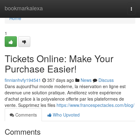
Home
bookmarkalexa
Togg
navi
Home
1
Tickets Online: Make Your
Purchase Easier!
finnianhvfy194541
357 days ago
News
Discuss
Dans aujourd'hui monde moderne, la réservation en ligne est
devenue une solution pratique. Améliorez votre expérience
d'achat grâce à la polyvalence offerte par les plateformes de
vente. Supprimez les files
https://www.francespectacles.com/blog/
Comments
Who Upvoted
Comments