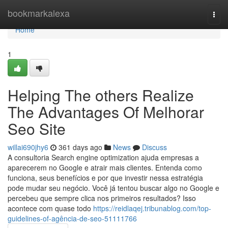
Home
bookmarkalexa
Togg
navi
Home
1
Helping The others Realize
The Advantages Of Melhorar
Seo Site
willai690jhy6
361 days ago
News
Discuss
A consultoria Search engine optimization ajuda empresas a
aparecerem no Google e atrair mais clientes. Entenda como
funciona, seus benefícios e por que investir nessa estratégia
pode mudar seu negócio. Você já tentou buscar algo no Google e
percebeu que sempre clica nos primeiros resultados? Isso
acontece com quase todo
https://reidlaqej.tribunablog.com/top-
guidelines-of-agência-de-seo-51111766